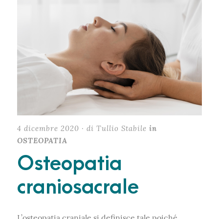
4 dicembre 2020 · di Tullio Stabile
in
OSTEOPATIA
Osteopatia
craniosacrale
L’osteopatia
craniale si definisce tale poiché