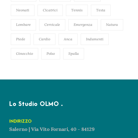
Neonati
Cicatrici
Tennis
Testa
Lombare
Cervicale
Emergenza
Natura
Piede
Cardio
Anca
Indumenti
Ginocchio
Polso
Spalla
Lo Studio OLMO .
INDIRIZZO
Salerno | Via Vito Fornari, 40 - 84129